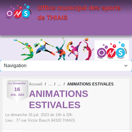
Panneau de gestion des cookies
Office municipal des sports
de THIAIS
Le
dimanche
Accueil
ANIMATIONS ESTIVALES
16
ANIMATIONS
JUIL.
2023
ESTIVALES
Le
dimanche
16
juil.
2023
de 14h à 20h
Lieu :
77 rue Victor Basch
94320
THIAIS