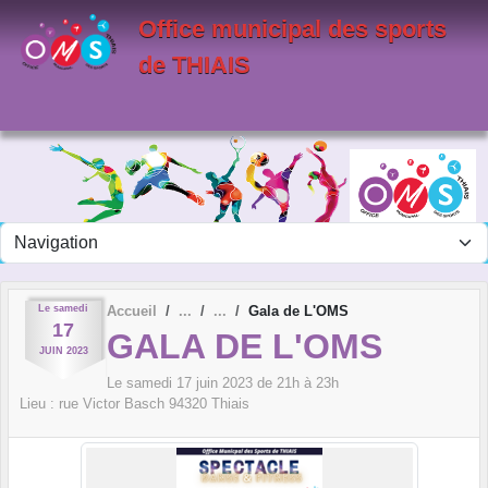
Panneau de gestion des cookies
Office municipal des sports
de THIAIS
Le
samedi
Accueil
Gala de L'OMS
17
GALA DE L'OMS
JUIN
2023
Le
samedi
17
juin
2023
de 21h à 23h
Lieu :
rue Victor Basch
94320
Thiais