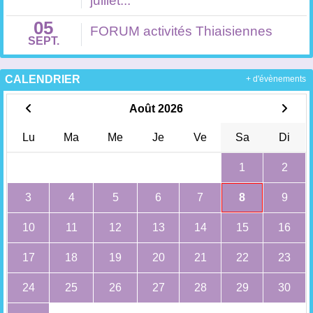
juillet...
05
FORUM activités Thiaisiennes
SEPT.
CALENDRIER
+ d'évènements
Août 2026
Lu
Ma
Me
Je
Ve
Sa
Di
1
2
3
4
5
6
7
8
9
10
11
12
13
14
15
16
17
18
19
20
21
22
23
24
25
26
27
28
29
30